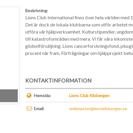
Beskrivning:
Lions Club International finns över hela världen me
Det är dock de lokala klubbarna som utför arbetet me
utföra vår hjälpverksamhet. Kulturstipendier, ungdom
till katastrofområden med mera. Vi får våra inkomst
gödselförsäljning. Lions cancerforskningsfond, plusg
procent når fram. Förfrågningar om hjälpprojekt beh
KONTAKTINFORMATION
Hemsida:
Lions Club Kilsbergen
Email:
webmaster@lionskilsbergen.se