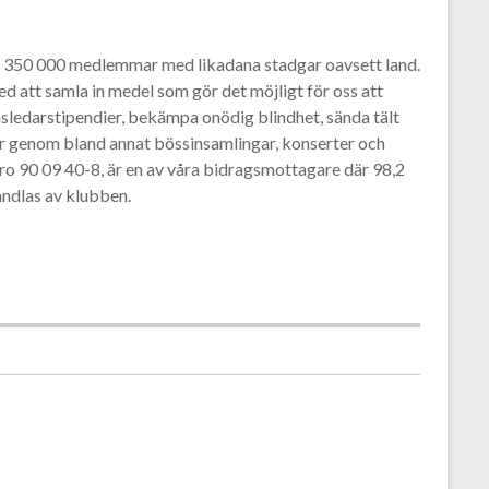
d 1 350 000 medlemmar med likadana stadgar oavsett land.
d att samla in medel som gör det möjligt för oss att
sledarstipendier, bekämpa onödig blindhet, sända tält
er genom bland annat bössinsamlingar, konserter och
iro 90 09 40-8, är en av våra bidragsmottagare där 98,2
andlas av klubben.