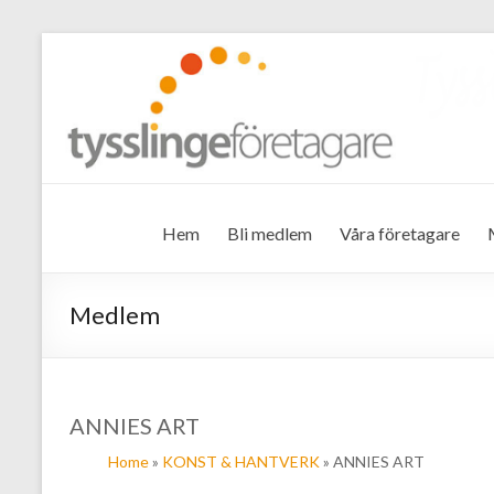
Tysslinge företagare
Hem
Bli medlem
Våra företagare
Medlem
ANNIES ART
Home
»
KONST & HANTVERK
» ANNIES ART