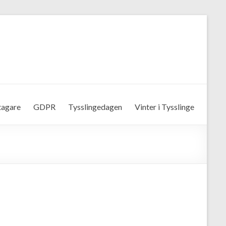
tagare
GDPR
Tysslingedagen
Vinter i Tysslinge